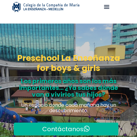
Preschool La Enseñanza
for boys & girls
Los primeros años son los más
importantes... ¿Ya sabes dónde
van a vivirlos tus hijos?
Un espacio donde cada mañana hay un
descubrimiento.
Contáctanos