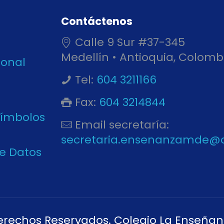
Contáctenos
Calle 9 Sur #37-345
Medellín • Antioquia, Colomb
ional
Tel:
604 3211166
Fax:
604 3214844
Símbolos
Email secretaría:
secretaria.ensenanzamde@
de Datos
erechos Reservados. Colegio La Enseñan