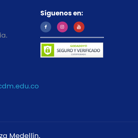
Síguenos en:
ia.
cdm.edu.co
za Medellín.