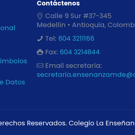
Contáctenos
Calle 9 Sur #37-345
Medellín • Antioquia, Colomb
ional
Tel:
604 3211166
Fax:
604 3214844
Símbolos
Email secretaría:
secretaria.ensenanzamde@
de Datos
erechos Reservados. Colegio La Enseñan