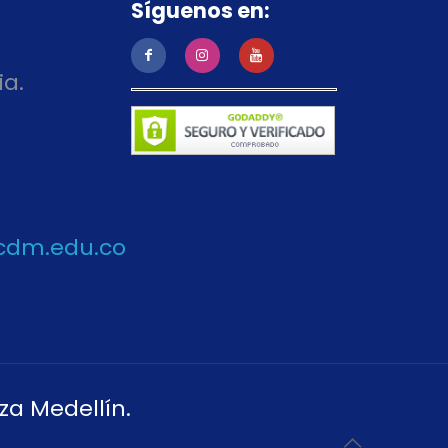
Síguenos en:
ia.
cdm.edu.co
za Medellín.