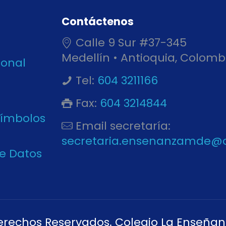
Contáctenos
Calle 9 Sur #37-345
Medellín • Antioquia, Colomb
ional
Tel:
604 3211166
Fax:
604 3214844
Símbolos
Email secretaría:
secretaria.ensenanzamde@
de Datos
erechos Reservados. Colegio La Enseñan