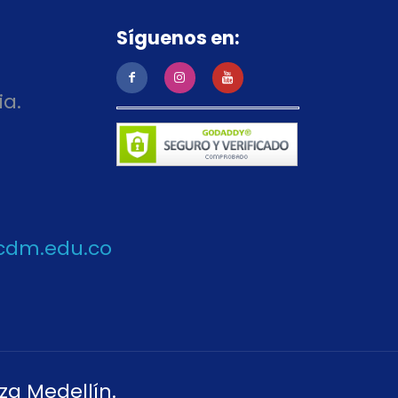
Síguenos en:
ia.
cdm.edu.co
za Medellín.