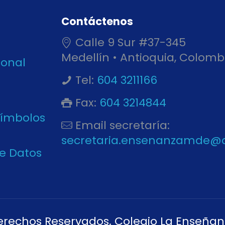
Contáctenos
Calle 9 Sur #37-345
Medellín • Antioquia, Colomb
ional
Tel:
604 3211166
Fax:
604 3214844
Símbolos
Email secretaría:
secretaria.ensenanzamde@
de Datos
erechos Reservados. Colegio La Enseñan