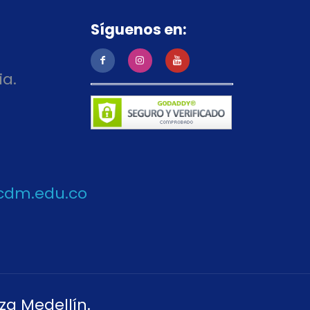
Síguenos en:
ia.
cdm.edu.co
za Medellín.