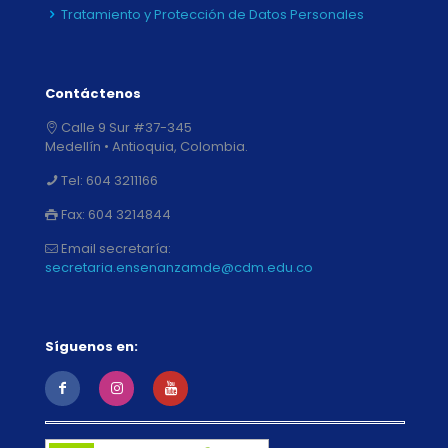
Tratamiento y Protección de Datos Personales
Contáctenos
Calle 9 Sur #37-345
Medellín • Antioquia, Colombia.
Tel:
604 3211166
Fax:
604 3214844
Email secretaría:
secretaria.ensenanzamde@cdm.edu.co
Síguenos en: