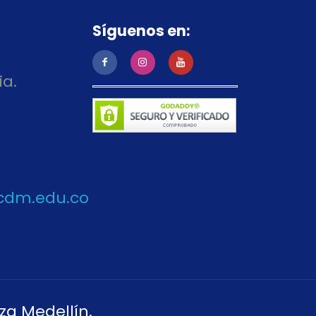
Síguenos en:
ia.
cdm.edu.co
za Medellín.