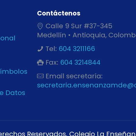
Contáctenos
Calle 9 Sur #37-345
Medellín • Antioquia, Colomb
ional
Tel:
604 3211166
Fax:
604 3214844
Símbolos
Email secretaría:
secretaria.ensenanzamde@
de Datos
erechos Reservados. Colegio La Enseñan