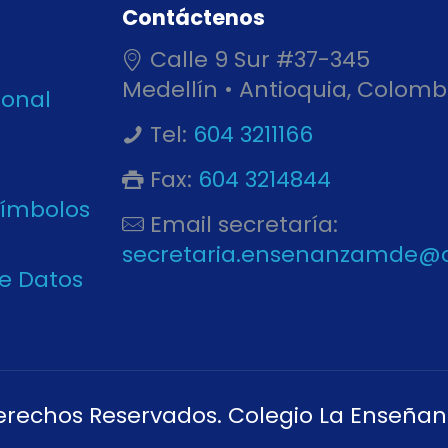
Contáctenos
Calle 9 Sur #37-345
Medellín • Antioquia, Colomb
ional
Tel:
604 3211166
Fax:
604 3214844
Símbolos
Email secretaría:
secretaria.ensenanzamde@
de Datos
erechos Reservados. Colegio La Enseñan