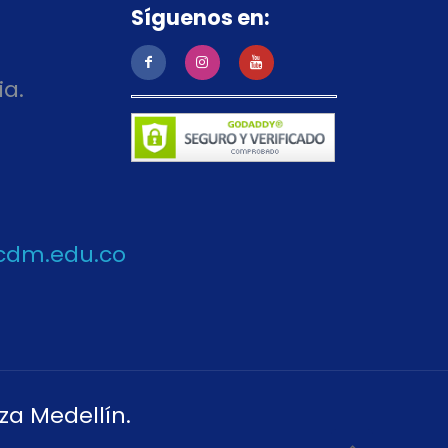
Síguenos en:
ia.
cdm.edu.co
za Medellín.