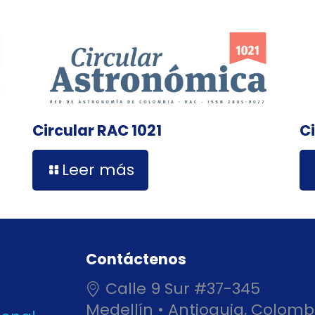
Circular RAC 1021
C
Leer más
Contáctenos
Calle 9 Sur #37-345
Medellín • Antioquia, Colomb