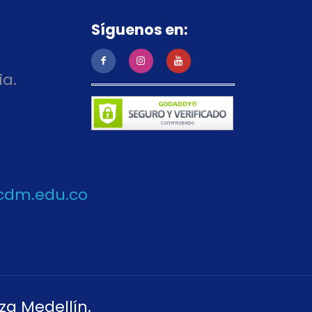
Síguenos en:
ia.
cdm.edu.co
za Medellín.