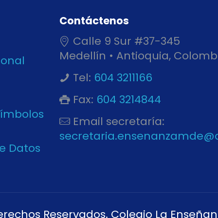
Contáctenos
Calle 9 Sur #37-345
Medellín • Antioquia, Colomb
ional
Tel:
604 3211166
Fax:
604 3214844
Símbolos
Email secretaría:
secretaria.ensenanzamde@
de Datos
erechos Reservados. Colegio La Enseñan