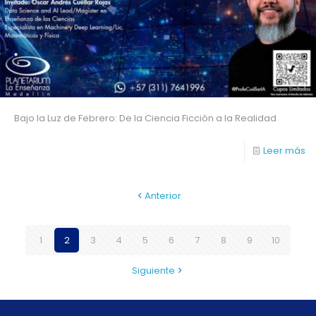
Bajo la Luz de Febrero: De la Ciencia Ficción a la Realidad
Leer más
Anterior
1
2
3
4
5
6
7
8
9
10
Siguiente