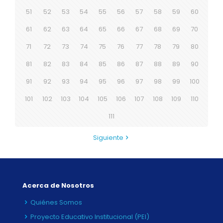
51
52
53
54
55
56
57
58
59
60
61
62
63
64
65
66
67
68
69
70
71
72
73
74
75
76
77
78
79
80
81
82
83
84
85
86
87
88
89
90
91
92
93
94
95
96
97
98
99
100
101
102
103
104
105
106
107
108
109
110
111
Siguiente
Acerca de Nosotros
Quiénes Somos
Proyecto Educativo Institucional (PEI)