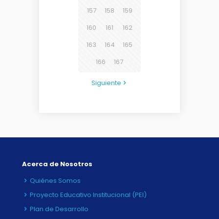
157
158
159
160
161
162
163
164
165
166
167
Siguiente
Acerca de Nosotros
Quiénes Somos
Proyecto Educativo Institucional (PEI)
Plan de Desarrollo