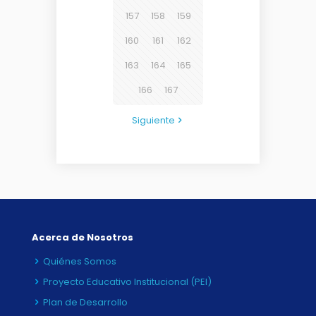
157
158
159
160
161
162
163
164
165
166
167
Siguiente
Acerca de Nosotros
Quiénes Somos
Proyecto Educativo Institucional (PEI)
Plan de Desarrollo