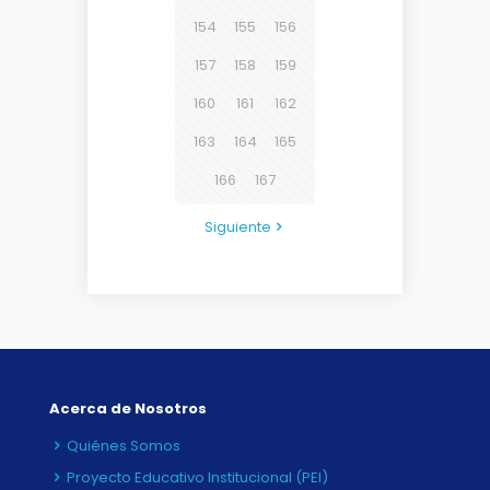
154
155
156
157
158
159
160
161
162
163
164
165
166
167
Siguiente
Acerca de Nosotros
Quiénes Somos
Proyecto Educativo Institucional (PEI)