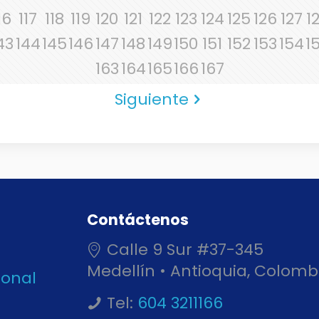
16
117
118
119
120
121
122
123
124
125
126
127
1
43
144
145
146
147
148
149
150
151
152
153
154
1
163
164
165
166
167
Siguiente
Contáctenos
Calle 9 Sur #37-345
Medellín • Antioquia, Colomb
ional
Tel:
604 3211166