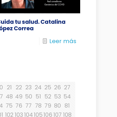
uida tu salud. Catalina
ópez Correa
Leer más
0
21
22
23
24
25
26
27
7
48
49
50
51
52
53
54
4
75
76
77
78
79
80
81
01
102
103
104
105
106
107
108