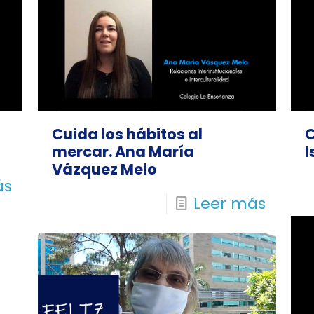
Cuida los hábitos al
C
mercar. Ana María
I
Vázquez Melo
ás
Leer más