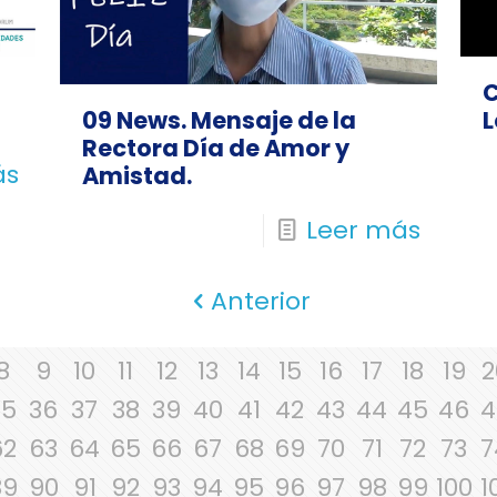
C
09 News. Mensaje de la
L
Rectora Día de Amor y
ás
Amistad.
Leer más
Anterior
8
9
10
11
12
13
14
15
16
17
18
19
2
35
36
37
38
39
40
41
42
43
44
45
46
4
62
63
64
65
66
67
68
69
70
71
72
73
7
89
90
91
92
93
94
95
96
97
98
99
100
1