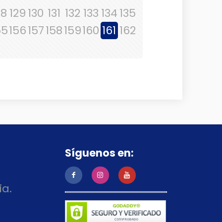
28
129
130
131
132
133
134
135
55
156
157
158
159
160
161
162
Síguenos en:
ia.