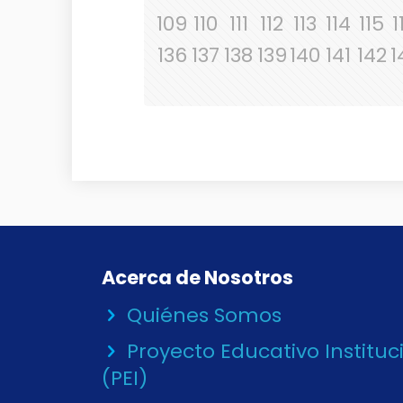
109
110
111
112
113
114
115
1
136
137
138
139
140
141
142
1
Acerca de Nosotros
Quiénes Somos
Proyecto Educativo Instituc
(PEI)