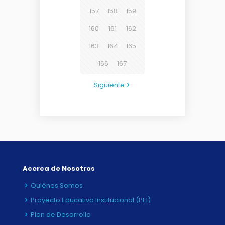
157
158
159
160
161
162
163
164
165
166
167
Siguiente
Acerca de Nosotros
Quiénes Somos
Proyecto Educativo Institucional (PEI)
Plan de Desarrollo