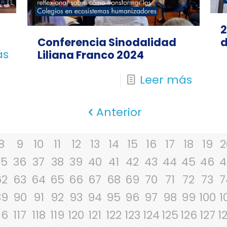
2
Conferencia Sinodalidad
d
ás
Liliana Franco 2024
Leer más
Anterior
8
9
10
11
12
13
14
15
16
17
18
19
2
35
36
37
38
39
40
41
42
43
44
45
46
4
62
63
64
65
66
67
68
69
70
71
72
73
7
89
90
91
92
93
94
95
96
97
98
99
100
1
16
117
118
119
120
121
122
123
124
125
126
127
1