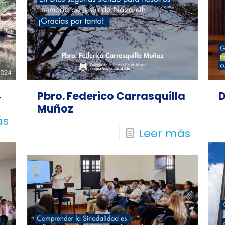
4
Pbro. Federico Carrasquilla
D
Muñoz
ás
Leer más