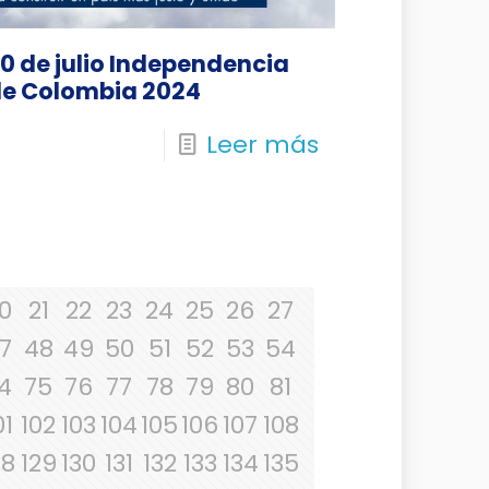
0 de julio Independencia
e Colombia 2024
Leer más
0
21
22
23
24
25
26
27
7
48
49
50
51
52
53
54
4
75
76
77
78
79
80
81
01
102
103
104
105
106
107
108
28
129
130
131
132
133
134
135