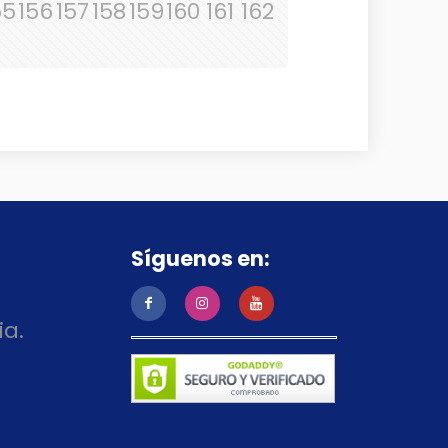
55
156
157
158
159
160
161
162
Síguenos en:
ia.