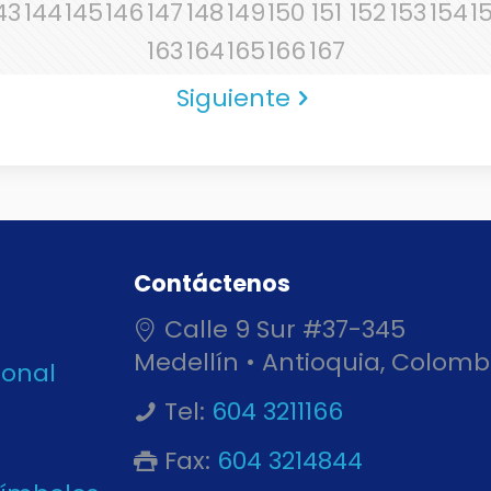
43
144
145
146
147
148
149
150
151
152
153
154
1
163
164
165
166
167
Siguiente
Contáctenos
Calle 9 Sur #37-345
Medellín • Antioquia, Colomb
ional
Tel:
604 3211166
Fax:
604 3214844