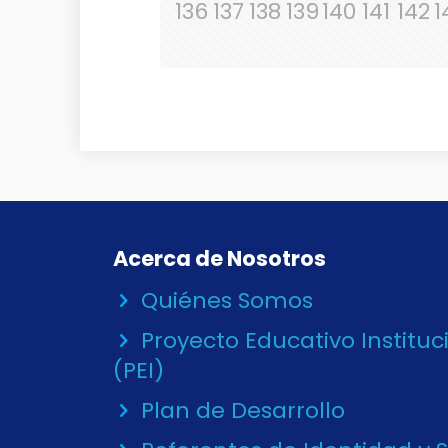
136
137
138
139
140
141
142
1
Acerca de Nosotros
Quiénes Somos
Proyecto Educativo Instituc
(PEI)
Plan de Desarrollo