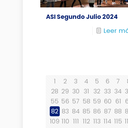
ASI Segundo Julio 2024
Leer m
1
2
3
4
5
6
7
28
29
30
31
32
33
34
55
56
57
58
59
60
61
82
83
84
85
86
87
88
109
110
111
112
113
114
115
1